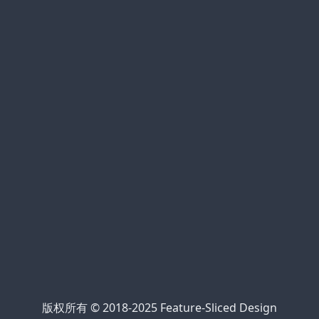
winvn
xem bóng đá trực tuyến
bóng đá trực tiếp
cakhia link
90phut tv
Jalalive 22
https://kqbd247.top/
https://tylekeo68.com/
https://nowgoal.tel/
https://7mcn.ws/
Kèo nhà cái 69
kèo nhà cái 5
https://bongdalu.center/
Trực tiếp bóng đá 90phut
cà khịa bóng đá
xem bóng đá xoilac
xem trực tiếp Xoilac
Xôi Lạc Link
版权所有 © 2018-2025 Feature-Sliced Design