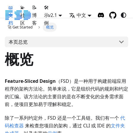
📖
💫
📝
🛠
文
社
博
示
v2.1
中文
档
区
客
例
🚀 Get Started
概览
本页总览
概览
Feature-Sliced Design
（FSD）是一种用于构建前端应用
程序的架构方法论。简单来说，它是组织代码的规则和约定
的汇编。该方法论的主要目的是在不断变化的业务需求面
前，使项目更加易于理解和稳定。
除了一系列约定外，FSD 还是一个工具链。我们有一个
代
码检查器
来检查您项目的架构，通过 CLI 或 IDE 的
文件夹