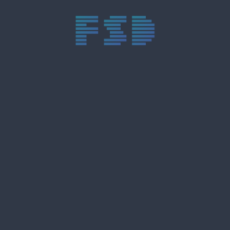
trực tiếp bóng đá xôi lạc
trực tiếp bóng đá xoilac
xoilac tv
xoilac
trực tiếp bóng đá hôm nay
truc tiep bong da
cakhia
cà khịa tv
thapcam
gavang
Xôi Lạc Tivi
luongson
tài xỉu
b52club
m88