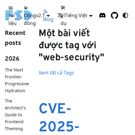
📖
💫
🛠
📝
Tài
Cộng
FSD
v2.1
Ví
Tiếng Việt
Blog
liệu
đồng
dụ
Một bài viết
Recent
posts
được tag với
"web-security"
2026
The Next
Xem tất cả Tags
Frontier:
Progressive
Hydration
The
CVE-
Architect's
Guide to
Frontend
2025-
Theming