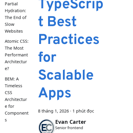
TypeScrip
Partial
Hydration:
t Best
The End of
Slow
Websites
Practices
Atomic CSS:
The Most
for
Performant
Architectur
e?
Scalable
BEM: A
Timeless
Apps
CSS
Architectur
e for
8 tháng 1, 2026
·
1 phút đọc
Component
s
Evan Carter
Senior frontend