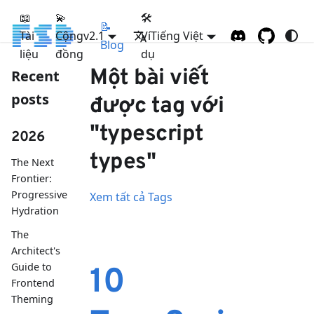
📖
💫
🛠
📝
Tài
Cộng
FSD
v2.1
Ví
Tiếng Việt
Blog
liệu
đồng
dụ
Một bài viết
Recent
posts
được tag với
"typescript
2026
types"
The Next
Frontier:
Progressive
Xem tất cả Tags
Hydration
The
Architect's
Guide to
10
Frontend
Theming