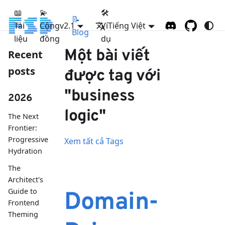
📖
💫
🛠
📝
Tài
Cộng
FSD
v2.1
Ví
Tiếng Việt
Blog
liệu
đồng
dụ
Một bài viết
Recent
posts
được tag với
"business
2026
logic"
The Next
Frontier:
Progressive
Xem tất cả Tags
Hydration
The
Architect's
Guide to
Domain-
Frontend
Theming