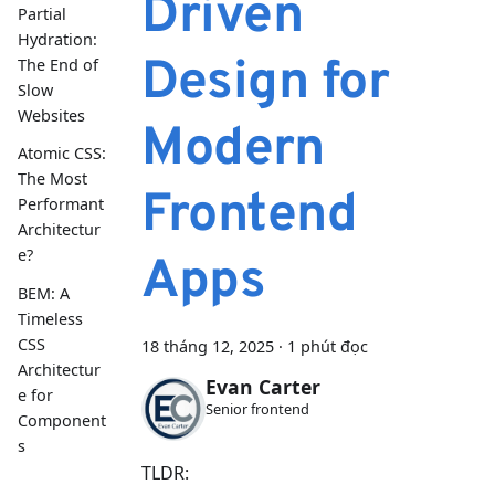
Driven
Partial
Hydration:
Design for
The End of
Slow
Websites
Modern
Atomic CSS:
The Most
Frontend
Performant
Architectur
e?
Apps
BEM: A
Timeless
CSS
18 tháng 12, 2025
·
1 phút đọc
Architectur
Evan Carter
e for
Senior frontend
Component
s
TLDR: