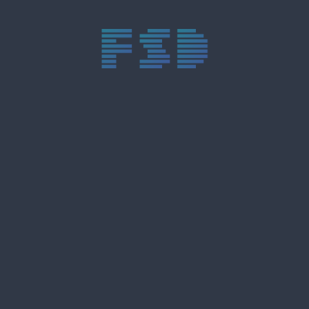
trực tiếp bóng đá xôi lạc
trực tiếp bóng đá xoilac
xoilac tv
xoilac
trực tiếp bóng đá hôm nay
truc tiep bong da
cakhia
cà khịa tv
thapcam
gavang
Xôi Lạc Tivi
luongson
tài xỉu
b52club
m88