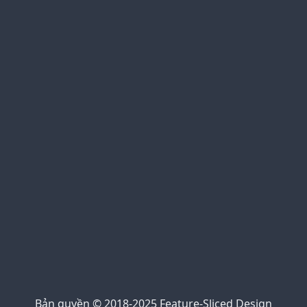
winvn
xem bóng đá trực tuyến
bóng đá trực tiếp
cakhia link
90phut tv
Jalalive 22
https://kqbd247.top/
https://tylekeo68.com/
https://nowgoal.tel/
https://7mcn.ws/
Kèo nhà cái 69
kèo nhà cái 5
https://bongdalu.center/
Trực tiếp bóng đá 90phut
cà khịa bóng đá
xem bóng đá xoilac
xem trực tiếp Xoilac
Xôi Lạc Link
Bản quyền © 2018-2025 Feature-Sliced Design