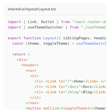
shared/ui/layout/Layout.tsx
import
{
Link
,
Outlet
}
from
"react-router-dom
import
{
 useThemeSwitcher 
}
from
"./useThemeSw
export
function
Layout
(
{
 siblingPages
,
 heading
const
[
theme
,
 toggleTheme
]
=
useThemeSwitche
return
(
<
div
>
<
header
>
<
nav
>
<
ul
>
<
li
>
<
Link
to
=
"
/
"
>
Home
</
Link
>
</
li
<
li
>
<
Link
to
=
"
/docs
"
>
Docs
</
Link
>
<
li
>
<
Link
to
=
"
/blog
"
>
Blog
</
Link
>
</
ul
>
</
nav
>
<
button
onClick
=
{
toggleTheme
}
>
{
theme
}
<