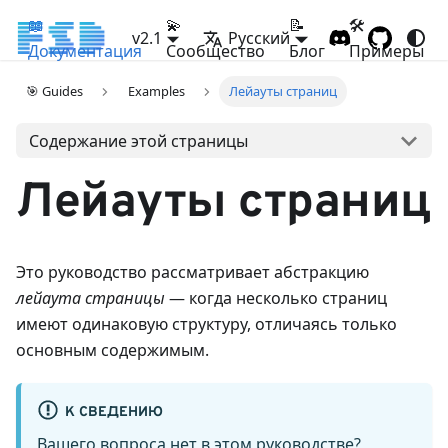
📖
💫
📝
🛠
v2.1
Русский
Документация
Сообщество
Блог
Примеры
🎯 Guides
Examples
Лейауты страниц
Содержание этой страницы
Лейауты страниц
Это руководство рассматривает абстракцию
лейаута страницы
— когда несколько страниц
имеют одинаковую структуру, отличаясь только
основным содержимым.
К СВЕДЕНИЮ
Вашего вопроса нет в этом руководстве?