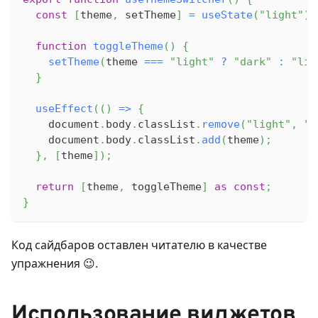
const
[
theme
,
 setTheme
]
=
useState
(
"light"
)
;
function
toggleTheme
(
)
{
setTheme
(
theme 
===
"light"
?
"dark"
:
"lig
}
useEffect
(
(
)
=>
{
    document
.
body
.
classList
.
remove
(
"light"
,
"d
    document
.
body
.
classList
.
add
(
theme
)
;
}
,
[
theme
]
)
;
return
[
theme
,
 toggleTheme
]
as
const
;
}
Код сайдбаров оставлен читателю в качестве
упражнения 😉.
Использование виджетов