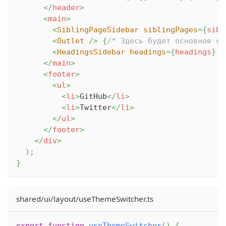
</
header
>
<
main
>
<
SiblingPageSidebar
siblingPages
=
{
sibl
<
Outlet
/>
{
/* Здесь будет основное со
<
HeadingsSidebar
headings
=
{
headings
}
/
</
main
>
<
footer
>
<
ul
>
<
li
>
GitHub
</
li
>
<
li
>
Twitter
</
li
>
</
ul
>
</
footer
>
</
div
>
)
;
}
shared/ui/layout/useThemeSwitcher.ts
export
function
useThemeSwitcher
(
)
{