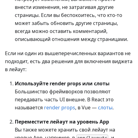
внести изменения, не затрагивая другие
страницы. Если вы беспокоитесь, что кто-то
может забыть обновить другие страницы,
всегда можно оставить комментарий,
описывающий отношения между страницами.
Если ни один из вышеперечисленных вариантов не
подходит, есть два решения для включения виджета
в лейаут:
Используйте render props или слоты
Большинство фреймворков позволяют
передавать часть UI внешне. В React это
называется
render props
, в Vue —
слоты
.
Переместите лейаут на уровень App
Вы также можете хранить свой лейаут на
уровне App, например, в
, и
app/layouts