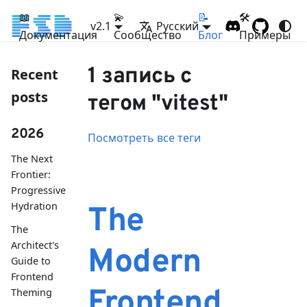
📖
💫
📝
🛠
v2.1
Русский
Документация
Сообщество
Блог
Примеры
1 запись с
Recent
posts
тегом "vitest"
2026
Посмотреть все теги
The Next
Frontier:
Progressive
Hydration
The
The
Architect's
Modern
Guide to
Frontend
Frontend
Theming