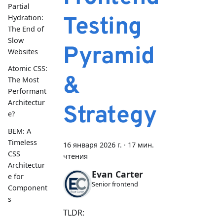
Partial
Testing
Hydration:
The End of
Slow
Pyramid
Websites
Atomic CSS:
&
The Most
Performant
Architectur
Strategy
e?
BEM: A
Timeless
16 января 2026 г.
·
17 мин.
CSS
чтения
Architectur
Evan Carter
e for
Senior frontend
Component
s
TLDR: