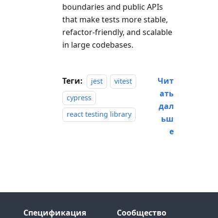
boundaries and public APIs
that make tests more stable,
refactor-friendly, and scalable
in large codebases.
Теги:
Чит
jest
vitest
ать
cypress
дал
react testing library
ьш
е
Спецификация
Сообщество