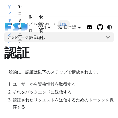
📖
💫
ド
コ
📝
🛠
キ
ミ
ブ
実
🎯 Guides
Examples
認証
ュ
ュ
v2.1
日本語
ロ
装
メ
ニ
このページの見出し
グ
例
ン
テ
ト
ィ
認証
一般的に、認証は以下のステップで構成されます。
ユーザーから資格情報を取得する
それをバックエンドに送信する
認証されたリクエストを送信するためのトークンを保
存する