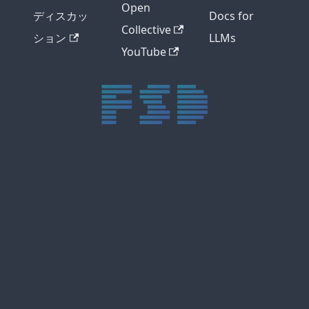
Open
ディスカッ
Docs for
Collective
ション
LLMs
YouTube
trực tiếp bóng đá xôi lạc
trực tiếp bóng đá xoilac
xoilac tv
xoilac
trực tiếp bóng đá hôm nay
truc tiep bong da
cakhia
cà khịa tv
thapcam
gavang
Xôi Lạc Tivi