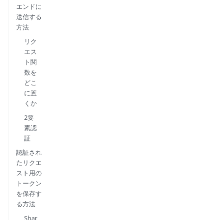
エンドに
送信する
方法
リク
エス
ト関
数を
どこ
に置
くか
2要
素認
証
認証され
たリクエ
スト用の
トークン
を保存す
る方法
Shar