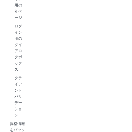
用の
別ペ
ージ
ログ
イン
用の
ダイ
アロ
グボ
ック
ス
クラ
イア
ント
バリ
デー
ショ
ン
資格情報
をバック