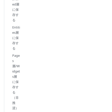
ed層
に保
存す
る
Entiti
es層
に保
存す
る
Page
s
層/W
idget
s層
に保
存す
る
（非
推
奨）