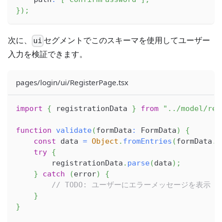
}
)
;
次に、
セグメントでこのスキーマを使用してユーザー
ui
入力を検証できます。
pages/login/ui/RegisterPage.tsx
import
{
 registrationData 
}
from
"../model/reg
function
validate
(
formData
:
FormData
)
{
const
 data 
=
Object
.
fromEntries
(
formData
.
e
try
{
        registrationData
.
parse
(
data
)
;
}
catch
(
error
)
{
// TODO: ユーザーにエラーメッセージを表示
}
}