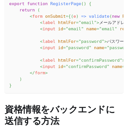
export
function
RegisterPage
(
)
{
return
(
<
form
onSubmit
=
{
(
e
)
=>
validate
(
new
Fo
<
label
htmlFor
=
"
email
"
>
メールアドレ
<
input
id
=
"
email
"
name
=
"
email
"
req
<
label
htmlFor
=
"
password
"
>
パスワード
<
input
id
=
"
password
"
name
=
"
passwor
<
label
htmlFor
=
"
confirmPassword
"
>
<
input
id
=
"
confirmPassword
"
name
=
"
</
form
>
)
}
資格情報をバックエンドに
送信する方法