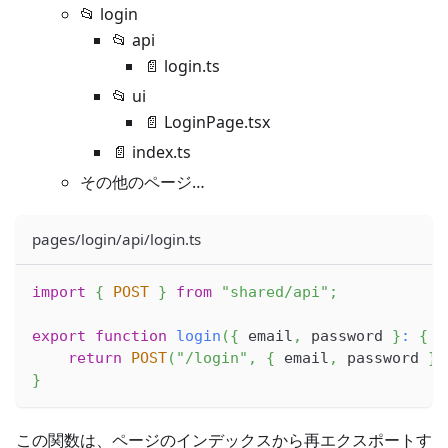
📂 login
📂 api
📄 login.ts
📂 ui
📄 LoginPage.tsx
📄 index.ts
その他のページ…
pages/login/api/login.ts
import
{
POST
}
from
"shared/api"
;
export
function
login
(
{
 email
,
 password 
}
:
{
 e
return
POST
(
"/login"
,
{
 email
,
 password 
}
)
}
この関数は、ページのインデックスから再エクスポートす