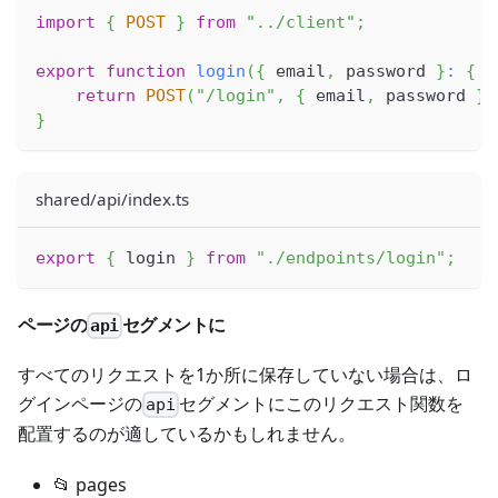
import
{
POST
}
from
"../client"
;
export
function
login
(
{
 email
,
 password 
}
:
{
 e
return
POST
(
"/login"
,
{
 email
,
 password 
}
)
}
shared/api/index.ts
export
{
 login 
}
from
"./endpoints/login"
;
ページの
セグメントに
api
すべてのリクエストを1か所に保存していない場合は、ロ
グインページの
セグメントにこのリクエスト関数を
api
配置するのが適しているかもしれません。
📂 pages