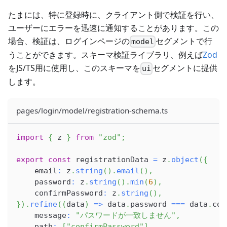
たまには、特に登録時に、クライアント側で検証を行い、
ユーザーにエラーを迅速に通知することがあります。この
場合、検証は、ログインページの
セグメントで行
model
うことができます。スキーマ検証ライブラリ、例えば
Zod
をJS/TS用に使用し、このスキーマを
セグメントに提供
ui
します。
pages/login/model/registration-schema.ts
import
{
 z 
}
from
"zod"
;
export
const
 registrationData 
=
 z
.
object
(
{
    email
:
 z
.
string
(
)
.
email
(
)
,
    password
:
 z
.
string
(
)
.
min
(
6
)
,
    confirmPassword
:
 z
.
string
(
)
,
}
)
.
refine
(
(
data
)
=>
 data
.
password 
===
 data
.
con
    message
:
"パスワードが一致しません"
,
    path
:
[
"confirmPassword"
]
,